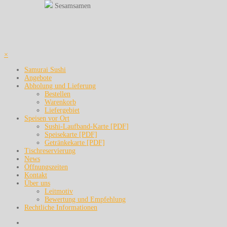
Sesamsamen
×
Samurai Sushi
Angebote
Abholung und Lieferung
Bestellen
Warenkorb
Liefergebiet
Speisen vor Ort
Sushi-Laufband-Karte [PDF]
Speisekarte [PDF]
Getränkekarte [PDF]
Tischreservierung
News
Öffnungszeiten
Kontakt
Über uns
Leitmotiv
Bewertung und Empfehlung
Rechtliche Informationen